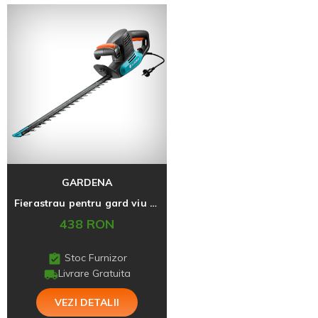
GARDENA
Fierastrau pentru gard viu EasyCut 420/45
438 RON
Stoc Furnizor
Livrare Gratuita
VEZI DETALII