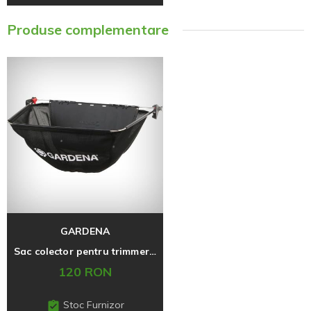
Produse complementare
GARDENA
Sac colector pentru trimmere de gard viu
120 RON
Stoc Furnizor