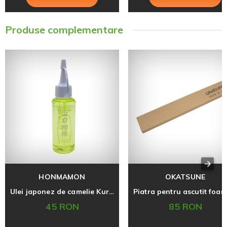
Produse complementare
HONMAMON
OKATSUNE
Ulei japonez de camelie Kurobara 100 ml pentru intretinerea uneltelor
45 RON
85 RON