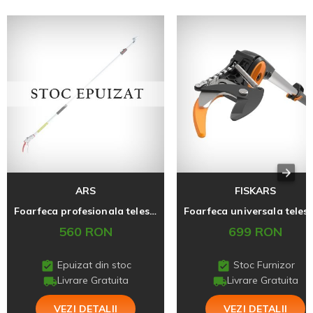
ARS
FISKARS
Foarfeca profesionala telescopica pentru pomi, 180ZF-3.0-5, ARS, fabricata in Japonia
560 RON
699 RON
Epuizat din stoc
Stoc Furnizor
Livrare Gratuita
Livrare Gratuita
VEZI DETALII
VEZI DETALII