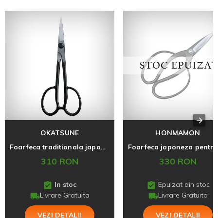
OKATSUNE
HONMAMON
Foarfeca traditionala japoneza pentru bonsai Okatsune 206, fabricata in Japonia
310 RON
330 RON
In stoc
Epuizat din stoc
Livrare Gratuita
Livrare Gratuita
VEZI DETALII
VEZI DETALII