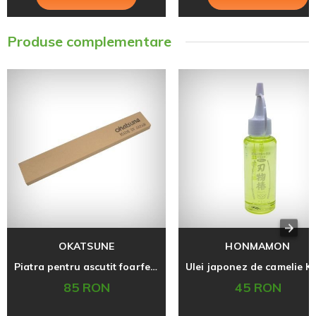
Produse complementare
OKATSUNE
HONMAMON
Piatra pentru ascutit foarfecele Okatsune 412
85 RON
45 RON