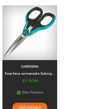
GARDENA
Foarfeca universala SchnippSchnapp XL GARDENA
87 RON
Stoc Furnizor
VEZI DETALII