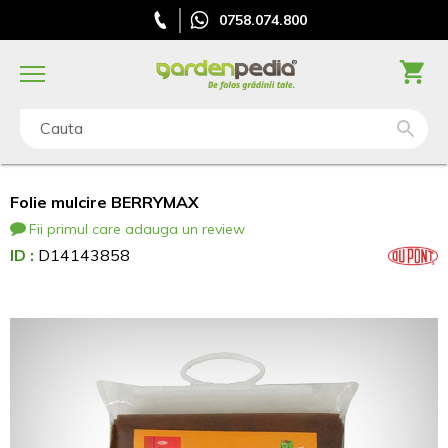
0758.074.800
Cauta
Folie mulcire BERRYMAX
Fii primul care adauga un review
ID :
D14143858