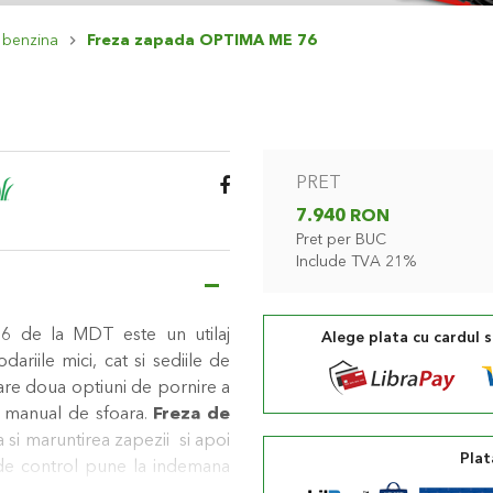
 benzina
Freza zapada OPTIMA ME 76
PRET
7.940 RON
Pret per BUC
Include TVA 21%
de la MDT este un utilaj
Alege plata cu cardul 
ariile mici, cat si sediile de
are doua optiuni de pornire a
 manual de sfoara.
Freza de
si maruntirea zapezii si apoi
Plat
 de control pune la indemana