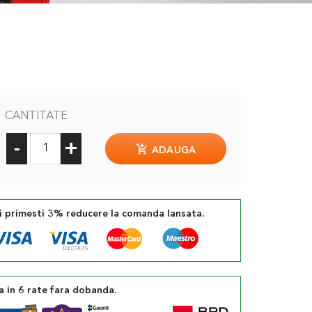
CANTITATE
-
+
ADAUGA
si primesti 3% reducere la comanda lansata.
a in 6 rate fara dobanda.