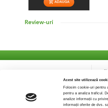
ADAUGA
Review-uri
S
Acest site utilizează cook
Co
Se
Folosim cookie-uri pentru a 
pentru a analiza traficul. 
analize informații cu privir
informații oferite de dvs. s