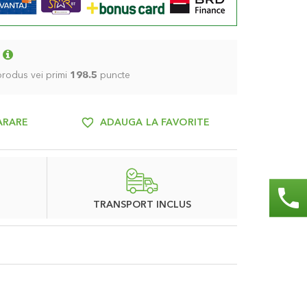
 produs vei primi
198.5
puncte
ARARE
ADAUGA LA FAVORITE
phone
TRANSPORT INCLUS