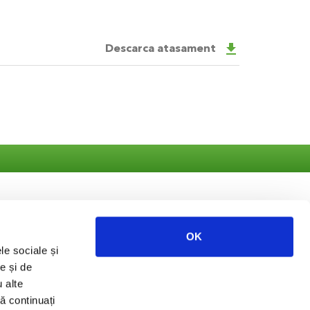
get_app
Descarca atasament
OK
le sociale și
ate
e și de
u alte
să continuați