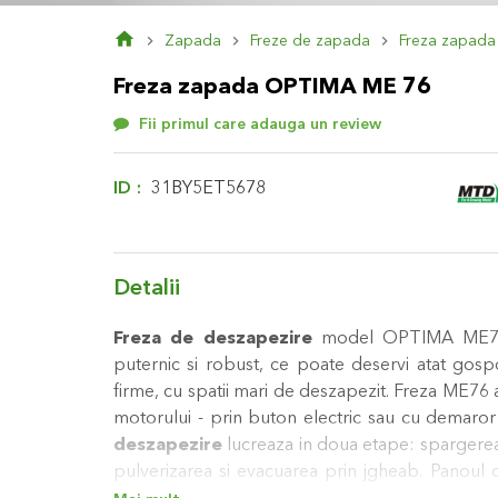
Skip
Zapada
Freze de zapada
Freza zapada
to
the
Freza zapada OPTIMA ME 76
beginning
of
Fii primul care adauga un review
the
images
gallery
ID
31BY5ET5678
Detalii
Freza de deszapezire
model OPTIMA ME76 
puternic si robust, ce poate deservi atat gospod
firme, cu spatii mari de deszapezit. Freza ME76 
motorului - prin buton electric sau cu demaror
deszapezire
lucreaza in doua etape: spargerea 
pulverizarea si evacuarea prin jgheab. Panoul