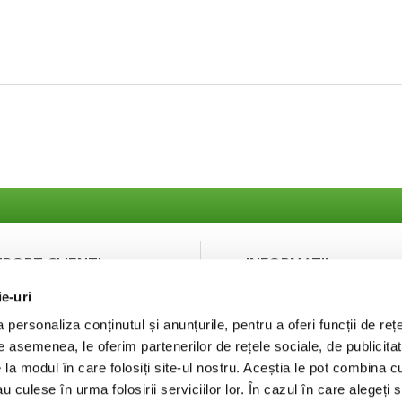
UPORT CLIENTI
INFORMATII
ie-uri
ntact
Despre noi
curitatea platilor
Termeni si Conditii
personaliza conținutul și anunțurile, pentru a oferi funcții de rețe
Politica de Confidentialit
De asemenea, le oferim partenerilor de rețele sociale, de publicitat
Puncte de fidelizare
e la modul în care folosiți site-ul nostru. Aceștia le pot combina c
FAQ
au culese în urma folosirii serviciilor lor. În cazul în care alegeți 