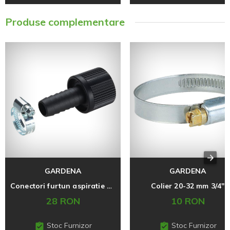
Produse complementare
GARDENA
GARDENA
Conectori furtun aspiratie 19 mm 3/4''
Colier 20-32 mm 3/4''
28 RON
10 RON
Stoc Furnizor
Stoc Furnizor