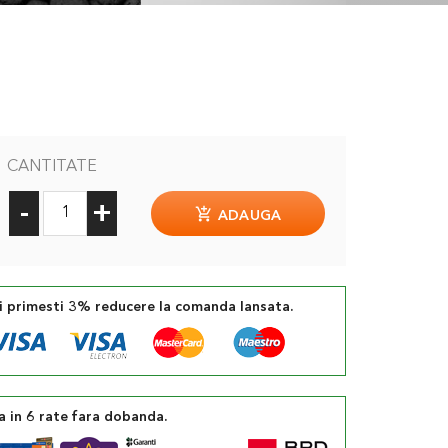
CANTITATE
-
+
ADAUGA
si primesti 3% reducere la comanda lansata.
a in 6 rate fara dobanda.