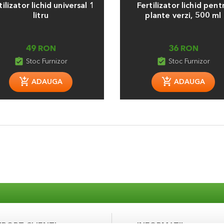
tilizator lichid universal 1
Fertilizator lichid pent
litru
plante verzi, 500 ml
49 RON
36 RON
assignment_turned_in
assignment_turned_in
Stoc Furnizor
Stoc Furnizor
ADAUGA
ADAUGA