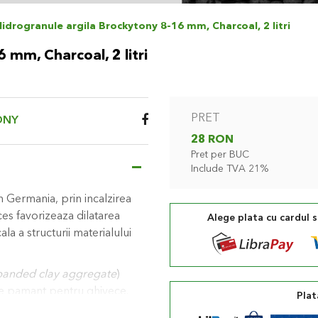
Hidrogranule argila Brockytony 8-16 mm, Charcoal, 2 litri
 mm, Charcoal, 2 litri
PRET
ONY
28 RON
Pret per BUC
Include TVA 21%
n Germania, prin incalzirea
es favorizeaza dilatarea
Alege plata cu cardul 
la a structurii materialului
xpanded clay aggregate
)
 de pamant pentru ghivece.
Plat
ei pe care, apoi, le