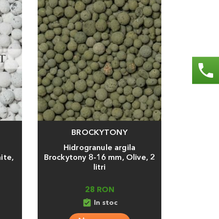
phone
BROCKYTONY
Adauga
Hidrogranule argila
ite,
Brockytony 8-16 mm, Olive, 2
litri
28 RON
assignment_turned_in
In stoc