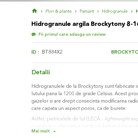
Skip
Flori & plante
Pamant
Hidrogranule
to
the
Hidrogranule argila Brockytony 8-16
beginning
of
Fii primul care adauga un review
the
images
gallery
BROCKYT
ID
BT884X2
Detalii
Hidrogranulele de la Brockytony sunt fabricate i
lutului pana la 1200 de grade Celsius. Acest proc
gazelor si are drept consecinta modificarea radica
care capata un aspect poros, ca de burete.
Astfel, pietricelele de lut (LECA –
lightweight e
constituie o alternativa pentru substratul clasic
Mai mult
Structura lor favorizeaza absorbtia aerului si a ap