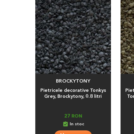
BROCKYTONY
Adauga
Adaug
Pietricele decorative Tonkys
Pie
Grey, Brockytony, 0.8 litri
Ton
27 RON
assignment_turned_in
In stoc