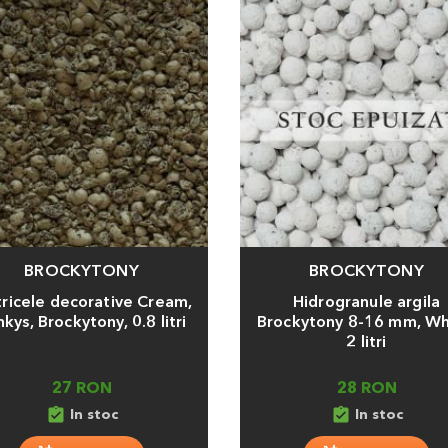
BROCKYTONY
BROCKYTONY
a
Adauga
tricele decorative Cream,
Hidrogranule argila
kys, Brockytony, 0.8 litri
Brockytony 8-16 mm, Wh
2 litri
27 RON
28 RON
assignment_turned_in
assignment_turned_in
In stoc
In stoc