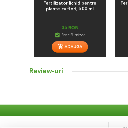
Fertilizator lichid pentru
Fer
plante cu flori, 500 ml
35 RON
assignment_turned_in
Stoc Furnizor
ADAUGA
Review-uri