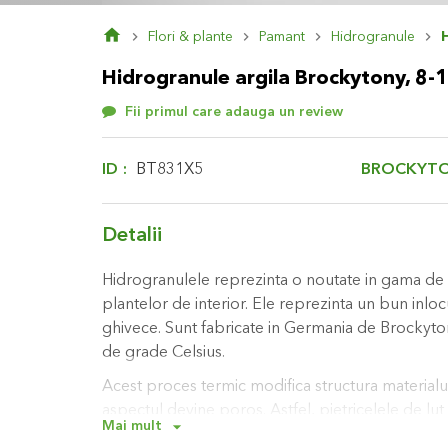
Skip
Flori & plante
Pamant
Hidrogranule
to
the
Hidrogranule argila Brockytony, 8-16
beginning
of
Fii primul care adauga un review
the
images
gallery
BROCKYT
ID
BT831X5
Detalii
Hidrogranulele reprezinta o noutate in gama de p
plantelor de interior. Ele reprezinta un bun inlo
ghivece. Sunt fabricate in Germania de Brockytony
de grade Celsius.
Acest proces termic modifica structura materialului
aspectul devine poros. Astfel, pietricelele de lu
Mai mult
o cantitate mare de apa si de oxigen, care vor fi 