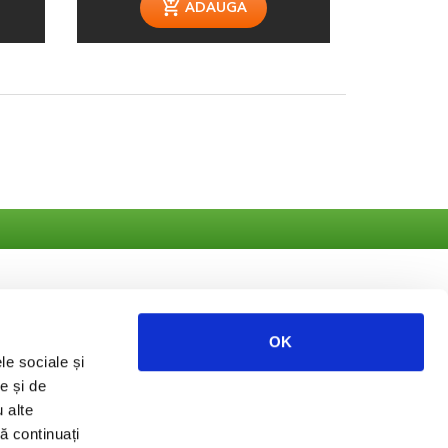
ADAUGA
OK
le sociale și
ate
e și de
u alte
să continuați