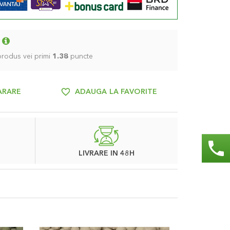
 produs vei primi
1.38
puncte
ARARE
ADAUGA LA FAVORITE
phone
LIVRARE IN 48H