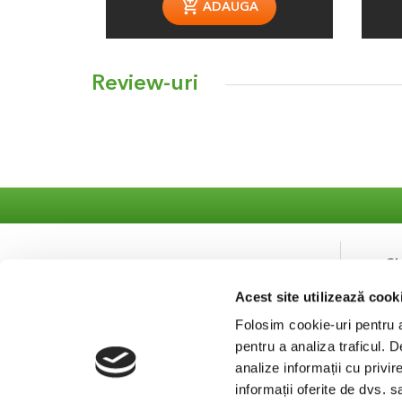
ADAUGA
Review-uri
S
Acest site utilizează cook
Co
Se
Folosim cookie-uri pentru a 
pentru a analiza traficul. 
analize informații cu privir
informații oferite de dvs. s