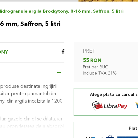
Hidrogranule argila Brockytony, 8-16 mm, Saffron, 5 litri
 mm, Saffron, 5 litri
PRET
ONY
55 RON
Pret per BUC
Include TVA 21%
roduse destinate ingrijirii
cuitor pentru pamantul din
Alege plata cu cardul 
, din argila incalzita la 1200
: gazele din el se dilata, iar
t au proprietatea de a absorbi
Plat
directionate treptat catre