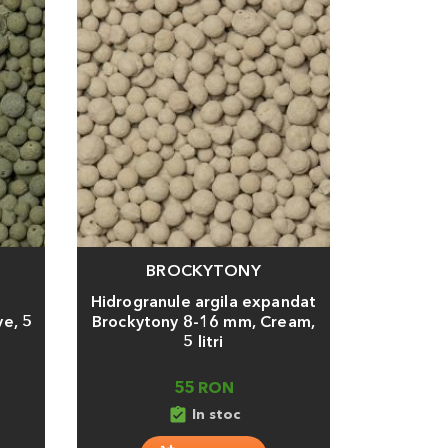
BROCKYTONY
Adauga
Hidrogranule argila expandat
e, 5
Brockytony 8-16 mm, Cream,
5 litri
55 RON
assignment_turned_in
In stoc