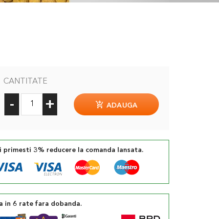
CANTITATE
-
+
ADAUGA
si primesti 3% reducere la comanda lansata.
a in 6 rate fara dobanda.