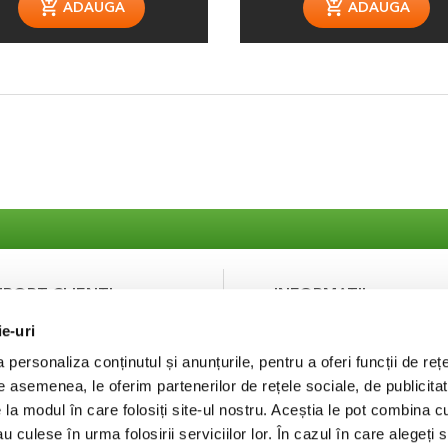
ADAUGA
ADAUGA
UPORT CLIENTI
INFORMATII
ie-uri
ntact
Despre noi
curitatea platilor
Termeni si Conditii
personaliza conținutul și anunțurile, pentru a oferi funcții de rețe
Politica de Confidentialit
De asemenea, le oferim partenerilor de rețele sociale, de publicitat
Puncte de fidelizare
e la modul în care folosiți site-ul nostru. Aceștia le pot combina c
FAQ
au culese în urma folosirii serviciilor lor. În cazul în care alegeți 