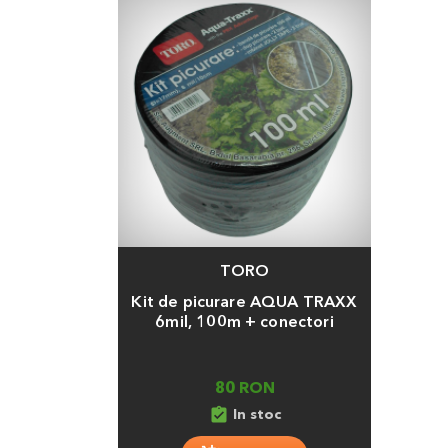
TORO
Adauga
Kit de picurare AQUA TRAXX
6mil, 100m + conectori
80 RON
assignment_turned_in
In stoc