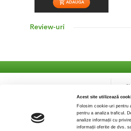
ADAUGA
Review-uri
S
Acest site utilizează cook
Co
Se
Folosim cookie-uri pentru a 
pentru a analiza traficul. 
analize informații cu privir
informații oferite de dvs. s