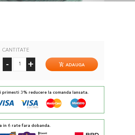
CANTITATE
-
+
ADAUGA
si primesti 3% reducere la comanda lansata.
a in 6 rate fara dobanda.