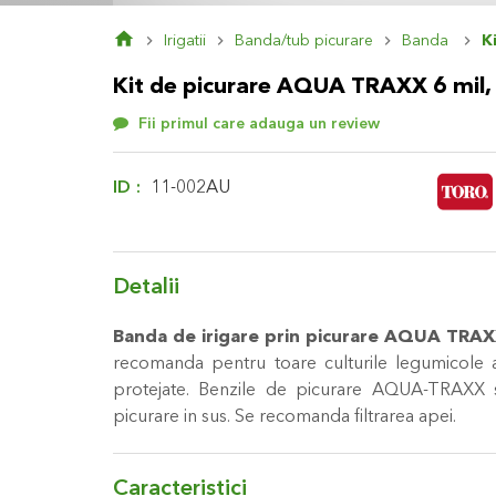
Skip
Irigatii
Banda/tub picurare
Banda
K
to
the
Kit de picurare AQUA TRAXX 6 mil,
beginning
of
Fii primul care adauga un review
the
images
gallery
ID
11-002AU
Detalii
Banda de irigare prin picurare AQUA TRA
recomanda pentru toare culturile legumicole at
protejate. Benzile de picurare AQUA-TRAXX s
picurare in sus. Se recomanda filtrarea apei.
Caracteristici