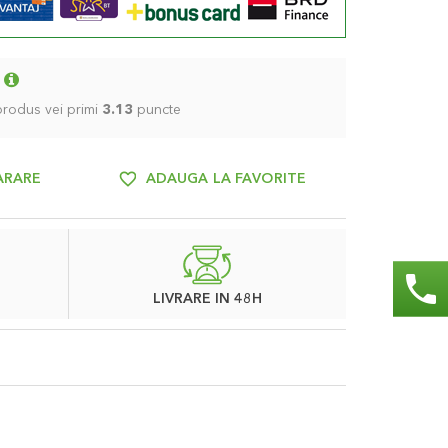
 produs vei primi
3.13
puncte
ARARE
ADAUGA LA FAVORITE
phone
LIVRARE IN 48H