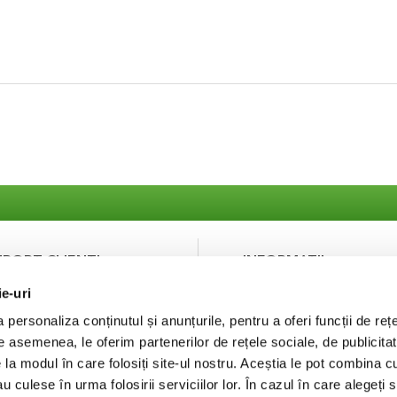
UPORT CLIENTI
INFORMATII
ie-uri
ntact
Despre noi
curitatea platilor
Termeni si Conditii
personaliza conținutul și anunțurile, pentru a oferi funcții de rețe
Politica de Confidentialit
De asemenea, le oferim partenerilor de rețele sociale, de publicitat
Puncte de fidelizare
e la modul în care folosiți site-ul nostru. Aceștia le pot combina c
FAQ
au culese în urma folosirii serviciilor lor. În cazul în care alegeți 