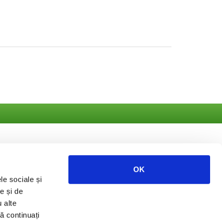
OK
le sociale și
ate
e și de
u alte
să continuați