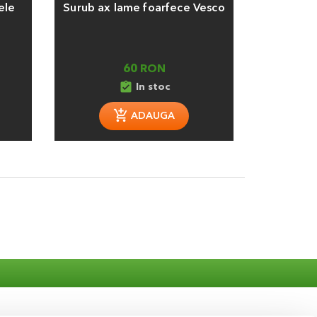
ele
Surub ax lame foarfece Vesco
60 RON
assignment_turned_in
In stoc
ADAUGA