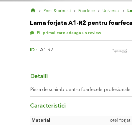
Skip
Pomi & arbusti
Foarfece
Universal
La
to
the
Lama forjata A1-R2 pentru foarfec
beginning
of
Fii primul care adauga un review
the
images
gallery
ID
A1-R2
Detalii
Piesa de schimb pentru foarfecele profesionale
Caracteristici
Caracteristici
Material
otel forjat