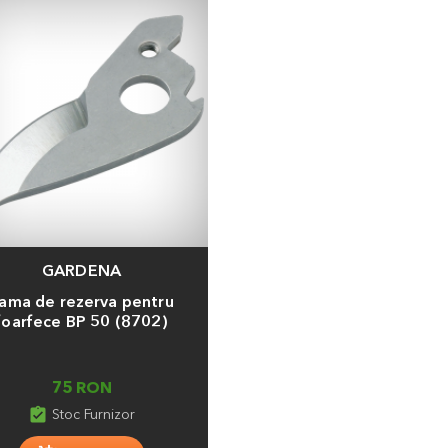
GARDENA
a
ama de rezerva pentru
foarfece BP 50 (8702)
75 RON
assignment_turned_in
Stoc Furnizor