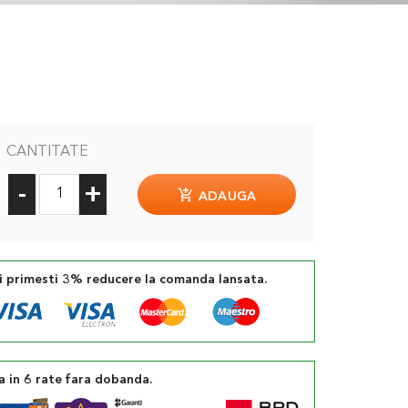
CANTITATE
-
+
ADAUGA
si primesti 3% reducere la comanda lansata.
a in 6 rate fara dobanda.