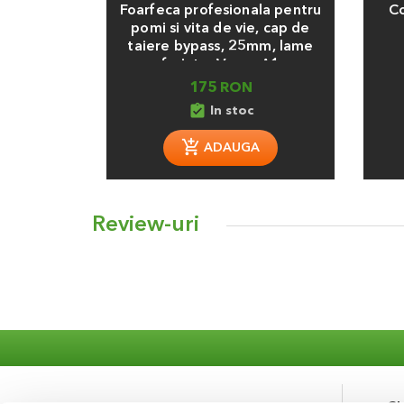
Foarfeca profesionala pentru
Co
pomi si vita de vie, cap de
taiere bypass, 25mm, lame
forjate, Vesco A1
175 RON
assignment_turned_in
In stoc
ADAUGA
Review-uri