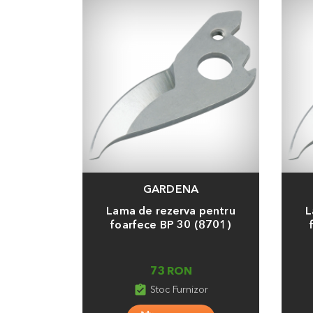
GARDENA
Adauga
Adaug
Lama de rezerva pentru
L
foarfece BP 30 (8701)
73 RON
assignment_turned_in
Stoc Furnizor