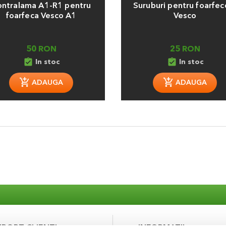
ntralama A1-R1 pentru
Suruburi pentru foarfec
foarfeca Vesco A1
Vesco
50 RON
25 RON
assignment_turned_in
assignment_turned_in
In stoc
In stoc
ADAUGA
ADAUGA