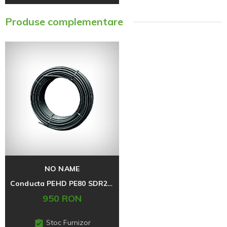
Produse complementare
NO NAME
Conducta PEHD PE80 SDR21 PN6 D32mm x 200 m
950 RON
Stoc Furnizor