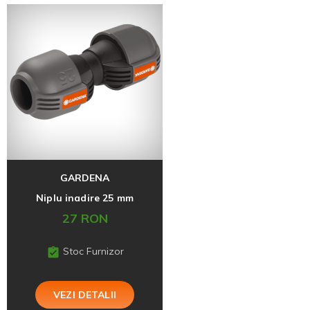
GARDENA
Niplu inadire 25 mm
27 RON
Stoc Furnizor
VEZI DETALII