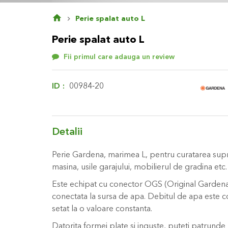
Skip
Perie spalat auto L
to
the
Perie spalat auto L
beginning
of
Fii primul care adauga un review
the
images
gallery
ID
00984-20
Detalii
Perie Gardena, marimea L, pentru curatarea sup
masina, usile garajului, mobilierul de gradina etc
Este echipat cu conector OGS (Original Gardena 
conectata la sursa de apa. Debitul de apa este co
setat la o valoare constanta.
Datorita formei plate si inguste, puteti patrunde u