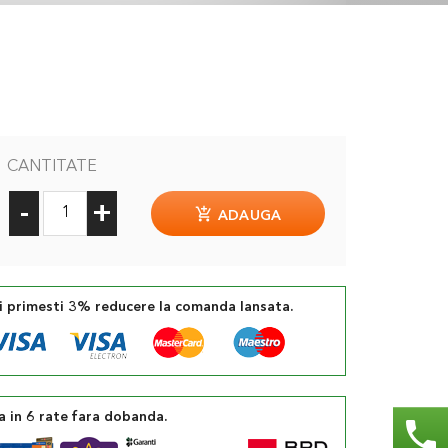
CANTITATE
-
+
ADAUGA
si primesti 3% reducere la comanda lansata.
a in 6 rate fara dobanda.
phone