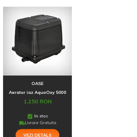
OASE
Aerator iaz AquaOxy 5000
1.250 RON
In stoc
Livrare Gratuita
VEZI DETALII