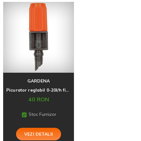
GARDENA
Picurator reglabil 0-20l/h final
40 RON
Stoc Furnizor
VEZI DETALII