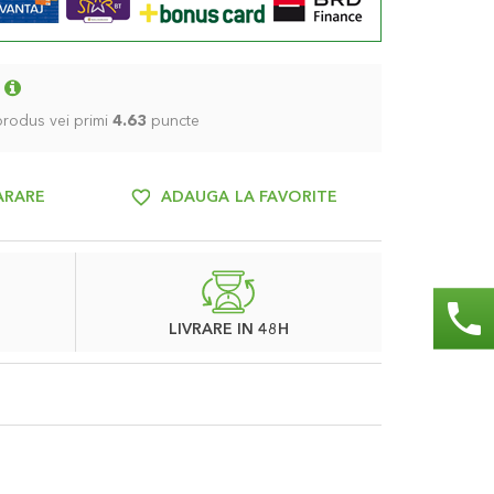
 produs vei primi
4.63
puncte
ARARE
ADAUGA LA FAVORITE
phone
LIVRARE IN 48H