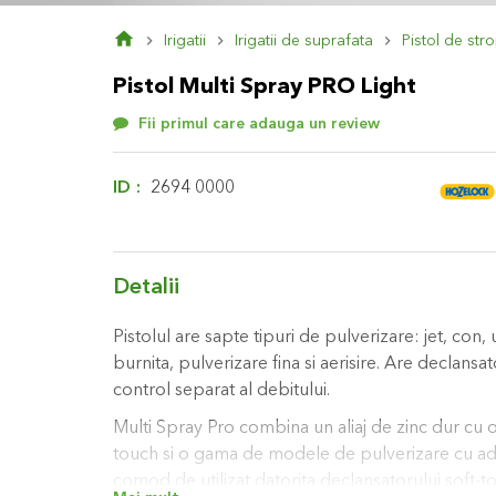
Skip
Irigatii
Irigatii de suprafata
Pistol de stro
to
the
Pistol Multi Spray PRO Light
beginning
of
Fii primul care adauga un review
the
images
gallery
ID
2694 0000
Detalii
Pistolul are sapte tipuri de pulverizare: jet, con,
burnita, pulverizare fina si aerisire. Are declansa
control separat al debitului.
Multi Spray Pro combina un aliaj de zinc dur cu 
touch si o gama de modele de pulverizare cu adev
comod de utilizat datorita declansatorului soft-t