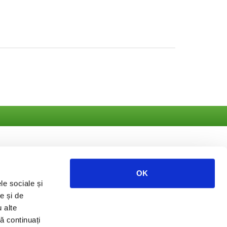
OK
le sociale și
ate
e și de
u alte
să continuați