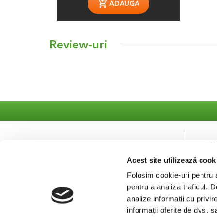
ADAUGA
Review-uri
S
Acest site utilizează cook
Co
Se
Folosim cookie-uri pentru a 
pentru a analiza traficul. 
analize informații cu privir
informații oferite de dvs. s