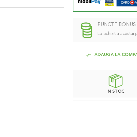
re strangeti declansatorul. In
declansatorul poate fi blocat
PUNCTE BONUS
00%.
La achizitia acestui
ADAUGA LA COMP
IN STOC