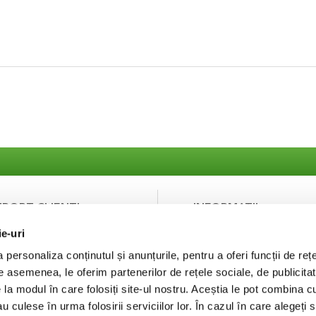
UPORT CLIENTI
INFORMATII
ie-uri
ntact
Despre noi
curitatea platilor
Termeni si Conditii
personaliza conținutul și anunțurile, pentru a oferi funcții de rețe
Politica de Confidentialit
De asemenea, le oferim partenerilor de rețele sociale, de publicitat
Puncte de fidelizare
e la modul în care folosiți site-ul nostru. Aceștia le pot combina c
FAQ
au culese în urma folosirii serviciilor lor. În cazul în care alegeți 