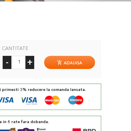
CANTITATE
-
+
ADAUGA
si primesti 3% reducere la comanda lansata.
a in 6 rate fara dobanda.