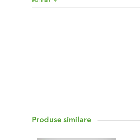
Mai mult
Debitul de apa se regleaza in functie de cat de ta
cazul in care doriti udare pe termen indelungat, 
astfel incat sa evitati presiunea asupra mainii.
Controlul debitului variabil de la 50% pana la 1
Produse similare