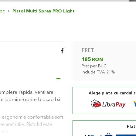
pit
Pistol Multi Spray PRO Light
PRET
185 RON
Pret per BUC
Include TVA 21%
 umplere rapida, ventilare,
Alege plata cu cardul 
tor pornire-oprire blocabil si
o ergonomie confortabila soft
arat utile. Pistolul este
Plat
ouch.