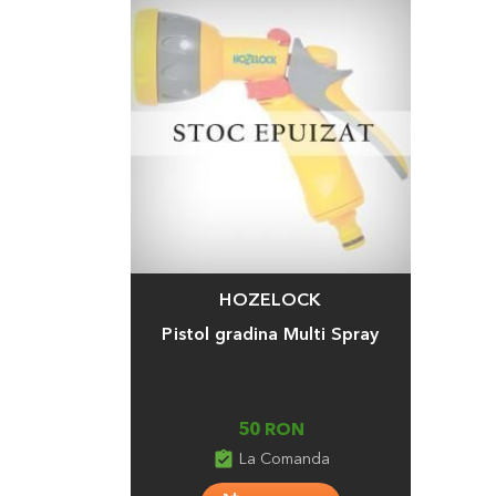
HOZELOCK
Adauga
Pistol gradina Multi Spray
50 RON
assignment_turned_in
La Comanda