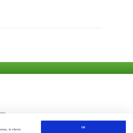
ate
OK
menea, le oferim