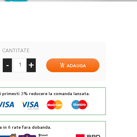
CANTITATE
-
+
ADAUGA
si primesti 3% reducere la comanda lansata.
a in 6 rate fara dobanda.