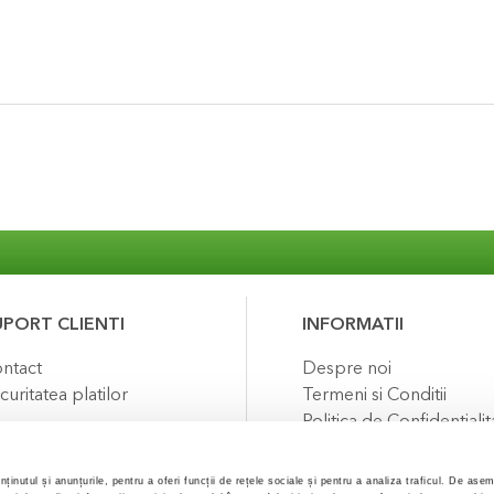
UPORT CLIENTI
INFORMATII
ntact
Despre noi
curitatea platilor
Termeni si Conditii
Politica de Confidentialit
Puncte de fidelizare
FAQ
ținutul și anunțurile, pentru a oferi funcții de rețele sociale și pentru a analiza traficul. De ase