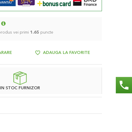
 produs vei primi
1.65
puncte
ARARE
ADAUGA LA FAVORITE
phone
IN STOC FURNIZOR