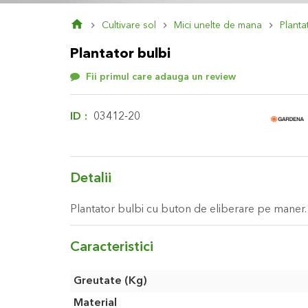
Skip
Cultivare sol
Mici unelte de mana
Planta
to
the
Plantator bulbi
beginning
of
Fii primul care adauga un review
the
images
gallery
ID
03412-20
Detalii
Plantator bulbi cu buton de eliberare pe maner. 
Caracteristici
Caracteristici
Greutate (Kg)
Material