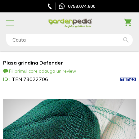
0758.074.800
Cauta
Plasa grindina Defender
Fii primul care adauga un review
ID :
TEN 73022706