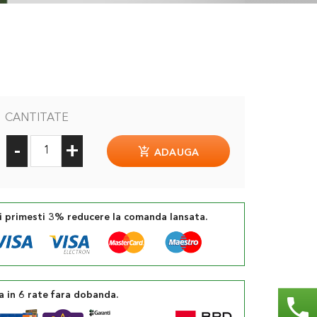
CANTITATE
-
+
ADAUGA
si primesti 3% reducere la comanda lansata.
a in 6 rate fara dobanda.
phone