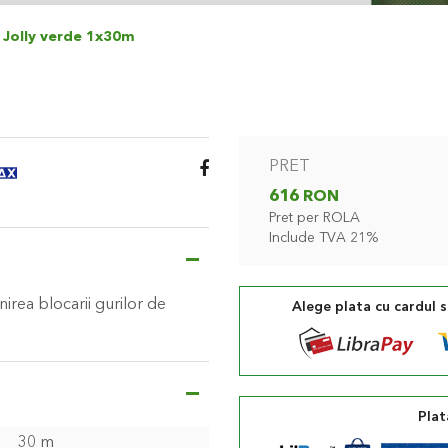
 Jolly verde 1x30m
PRET
616 RON
Pret per ROLA
Include TVA 21%
irea blocarii gurilor de
Alege plata cu cardul 
Plat
30 m