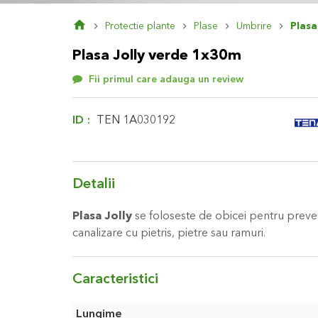
Skip
Protectie plante
Plase
Umbrire
Plasa
to
the
Plasa Jolly verde 1x30m
beginning
of
Fii primul care adauga un review
the
images
gallery
ID
TEN 1A030192
Detalii
Plasa Jolly
se foloseste de obicei pentru preven
canalizare cu pietris, pietre sau ramuri.
Caracteristici
Caracteristici
Lungime