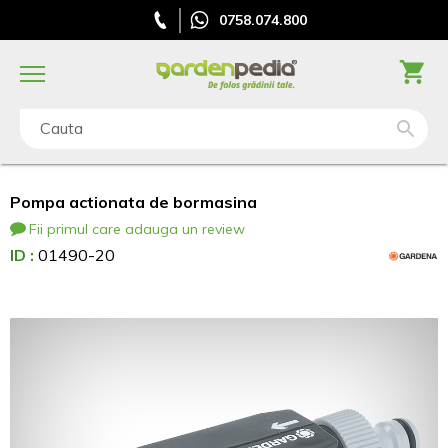
0758.074.800
Cauta
Pompa actionata de bormasina
Fii primul care adauga un review
ID :
01490-20