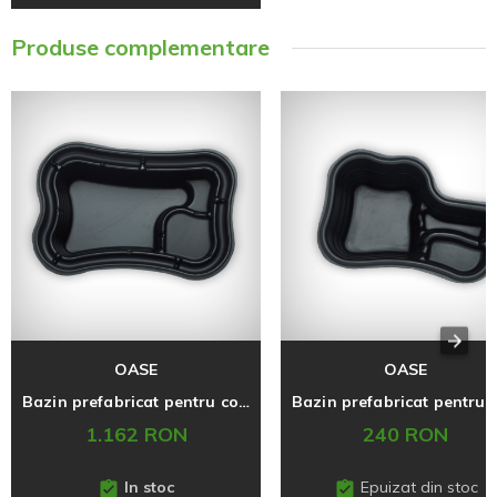
Produse complementare
OASE
OASE
Bazin prefabricat pentru constuctie iaz, 750 litri, Oase
1.162 RON
240 RON
In stoc
Epuizat din stoc