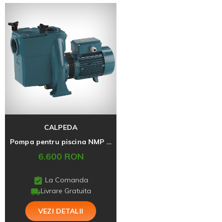
CALPEDA
Pompa pentru piscina NMP 65 16F A
6.600 RON
La Comanda
Livrare Gratuita
VEZI DETALII