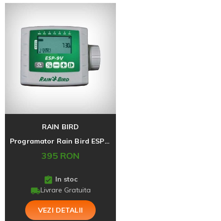
RAIN BIRD
Programator Rain Bird ESP-9V, 1 zona de udare
395 RON
In stoc
Livrare Gratuita
VEZI DETALII