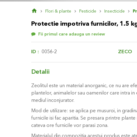
Skip
Flori & plante
Pesticide
Insecticide
P
to
the
Protectie impotriva furnicilor, 1.5 
beginning
of
Fii primul care adauga un review
the
images
gallery
ZECO
ID
0056-2
Detalii
Zeolitul este un material anorganic, ce nu are e
plantelor, animalelor sau oamenilor care intra in
mediul inconjurator.
Mod de utilizare: se aplica pe musuroi, in gradina
furnicile isi fac aparitia. Se presara printre plante 
cateva ore furnicile vor parasi zona.
Materialul din compozitia acestui produs este 