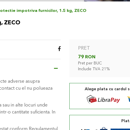
rotectie impotriva furnicilor, 1.5 kg, ZECO
kg, ZECO
PRET
79 RON
Pret per BUC
Include TVA 21%
fecte adverse asupra
 contact cu el nu polueaza
Alege plata cu cardul 
 sau in alte locuri unde
intr-o cantitate suficienta. In
Plat
atestat conform Regulamentul