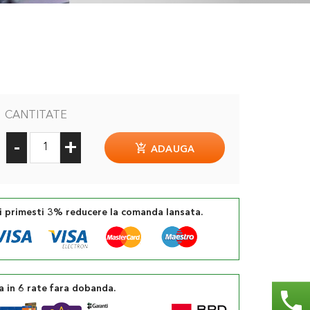
CANTITATE
-
+
ADAUGA
si primesti 3% reducere la comanda lansata.
a in 6 rate fara dobanda.
phone