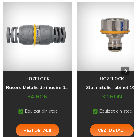
HOZELOCK
HOZELOCK
Racord Metalic de inadire 12,5 mm (1/2'')
Stut metalic robinet 1/2
34 RON
30 RON
Epuizat din stoc
Epuizat din stoc
VEZI DETALII
VEZI DETALII