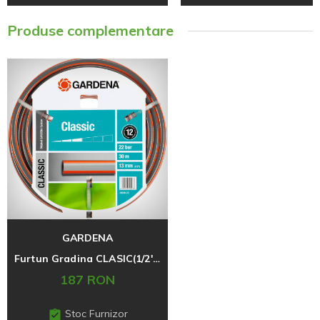
Produse complementare
GARDENA
Furtun Gradina CLASIC(1/2'')30m
187 RON
Stoc Furnizor