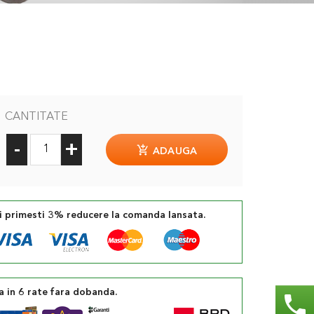
CANTITATE
-
+
ADAUGA
si primesti 3% reducere la comanda lansata.
a in 6 rate fara dobanda.
phone