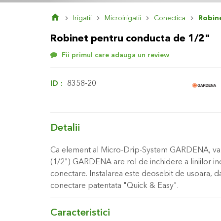
Skip
Irigatii
Microirigatii
Conectica
Robin
to
the
Robinet pentru conducta de 1/2"
beginning
of
Fii primul care adauga un review
the
images
gallery
ID
8358-20
Detalii
Ca element al Micro-Drip-System GARDENA, va
(1/2") GARDENA are rol de inchidere a liniilor i
conectare. Instalarea este deosebit de usoara, d
conectare patentata "Quick & Easy".
Caracteristici