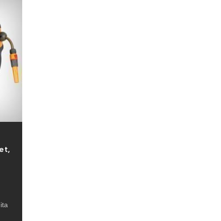
et,
ita