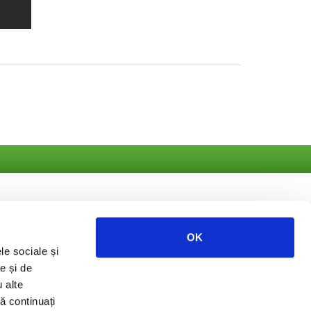
OK
le sociale și
tate
e și de
u alte
să continuați