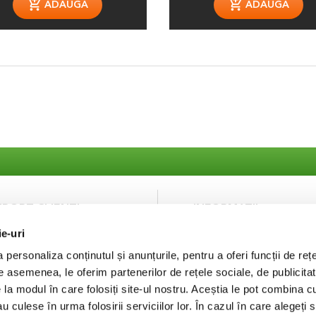
ADAUGA
ADAUGA
UPORT CLIENTI
INFORMATII
ie-uri
ntact
Despre noi
curitatea platilor
Termeni si Conditii
personaliza conținutul și anunțurile, pentru a oferi funcții de rețe
Politica de Confidentiali
De asemenea, le oferim partenerilor de rețele sociale, de publicitat
Puncte de fidelizare
e la modul în care folosiți site-ul nostru. Aceștia le pot combina c
FAQ
au culese în urma folosirii serviciilor lor. În cazul în care alegeți 