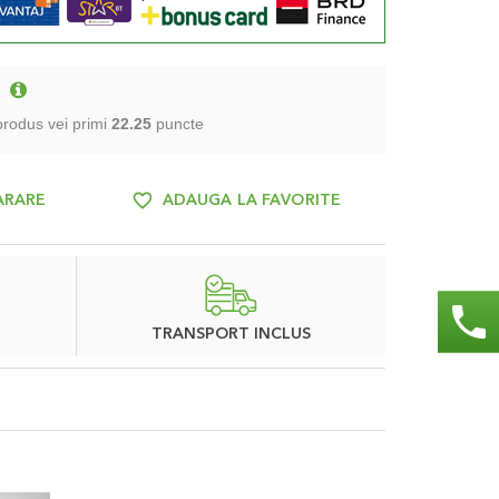
S
 produs vei primi
22.25
puncte
ARARE
ADAUGA LA FAVORITE
phone
TRANSPORT INCLUS