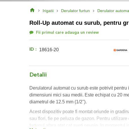
Skip
Irigatii
Derulator furtun
Derulator automa
to
the
Roll-Up automat cu surub, pentru gr
beginning
of
Fii primul care adauga un review
the
images
gallery
ID
18616-20
Detalii
Derulatorul automat cu surub este potrivit pentru 
dimensiuni mici sau medii. Este echipat cu 20 me
diametrul de 12.5 mm (1/2'').
Acest dispozitiv poate fi montat oriunde in gradin
sau flori, fie pe peluza de gazon. Pentru utilizare 
furtunul afara atat cat aveti nevoie. In momentul in