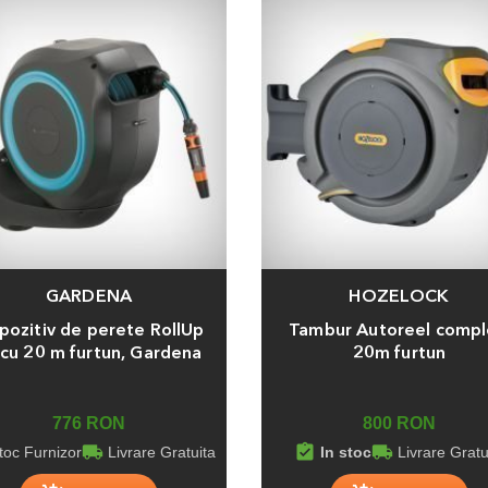
GARDENA
HOZELOCK
a
Adauga
pozitiv de perete RollUp
Tambur Autoreel compl
 cu 20 m furtun, Gardena
20m furtun
776 RON
800 RON
local_shipping
assignment_turned_in
local_shipping
toc Furnizor
Livrare Gratuita
In stoc
Livrare Gratu