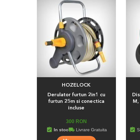
HOZELOCK
Adauga
Adaug
Derulator furtun 2in1 cu
Dis
furtun 25m si conectica
M,
incluse
300 RON
assignment_turned_in
local_shipping
assignment_turned_in
In stoc
Livrare Gratuita
S