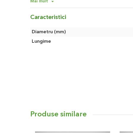
Mai mult
automatul mecanismul de blocare astfel incat lu
cea dorita.
Caracteristici
Cutia in care este stocat furtunul poate fi rotita 360
astfel incat furtunul nu se va incurca, iar manevr
Caracteristici
Diametru (mm)
usor.
Lungime
Atunci cand ati terminat treaba, trageti scurt de cap
mecanismul interior se va debloca, furtunul rula
inapoi in cutie, fara sa se incurce sau sa se rasu
Materialul din care este confectionata cutia este d
anti-UV si anti-inghet, astfel incat se bucura de o 
necesare operatiuni de mentenanta.
Designul elegant si compact face ca derulatorul s
tip de gradina.
Fabricat in Germania. Garantie 5 ani.
Produse similare