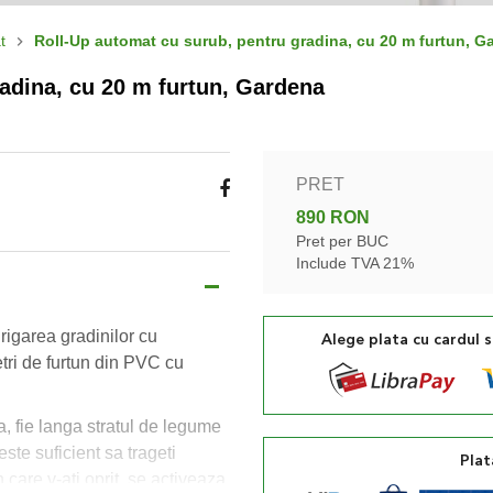
t
Roll-Up automat cu surub, pentru gradina, cu 20 m furtun, G
adina, cu 20 m furtun, Gardena
PRET
890 RON
Pret per BUC
Include TVA 21%
irigarea gradinilor cu
Alege plata cu cardul 
tri de furtun din PVC cu
a, fie langa stratul de legume
este suficient sa trageti
Plat
 care v-ati oprit, se activeaza