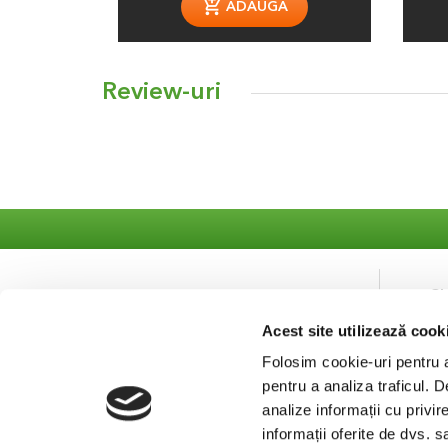
ADAUGA
Review-uri
S
Acest site utilizează cook
Co
Se
Folosim cookie-uri pentru a 
pentru a analiza traficul. 
analize informații cu privir
informații oferite de dvs. s