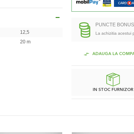
ngimea furtunului sa ramana
 grade in timpul utilizarii,
PUNCTE BONU
area lui se va face deosebit de
12,5
La achizitia acestui
20 m
atul furtnului, iar
ndu-se automat, uniform,
ADAUGA LA COMP
ceasca.
e calitate superioara, tratat
durata lunga de viata, fara a fi
IN STOC FURNIZOR
a se integreze usor in orice