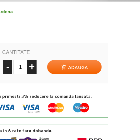
ardena
CANTITATE
-
+
ADAUGA
si primesti 3% reducere la comanda lansata.
a in 6 rate fara dobanda.