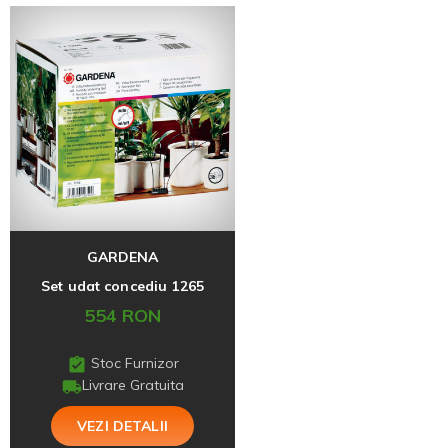
GARDENA
Set udat concediu 1265
554 RON
Stoc Furnizor
Livrare Gratuita
VEZI DETALII