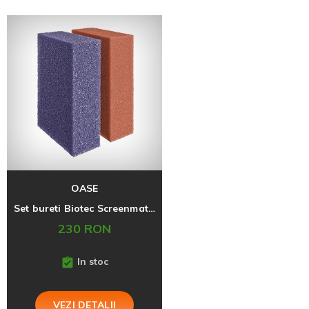
OASE
Set bureti Biotec Screenmatic 2 60000/140000 rosu/violet
230 RON
In stoc
VEZI DETALII