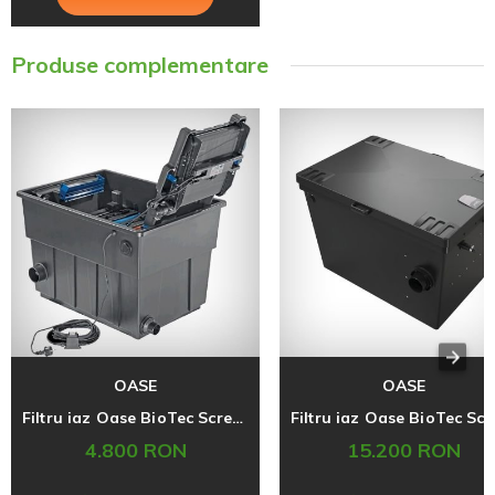
Produse complementare
OASE
OASE
Filtru iaz Oase BioTec ScreenMatic 2 60000
4.800 RON
15.200 RON