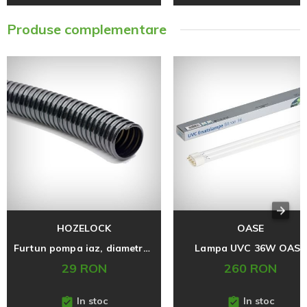
Produse complementare
HOZELOCK
OASE
Furtun pompa iaz, diametru 50 mm
Lampa UVC 36W OASE
29 RON
260 RON
In stoc
In stoc