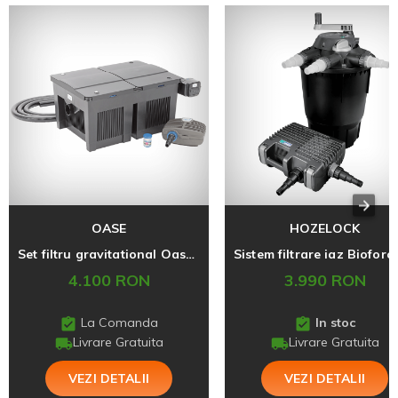
OASE
HOZELOCK
Set filtru gravitational Oase BioSmart 24000
4.100 RON
3.990 RON
La Comanda
In stoc
Livrare Gratuita
Livrare Gratuita
VEZI DETALII
VEZI DETALII