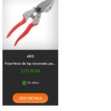
ARS
Foarfeca de tip nicovala pentru pomi si vita de vie, VA-8Z, ARS, fabricata in Japonia
270 RON
In stoc
VEZI DETALII