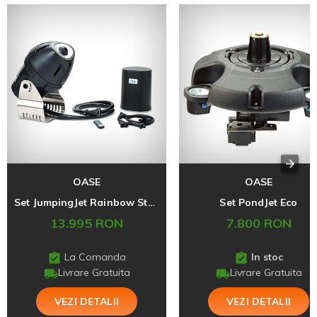
OASE
OASE
Set JumpingJet Rainbow Star Set
Set PondJet Eco
13.995 RON
7.800 RON
La Comanda
In stoc
Livrare Gratuita
Livrare Gratuita
VEZI DETALII
VEZI DETALII