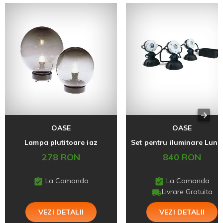
OASE
OASE
Lampa plutitoare iaz
278 RON
840 RON
La Comanda
La Comanda
Livrare Gratuita
VEZI DETALII
VEZI DETALII