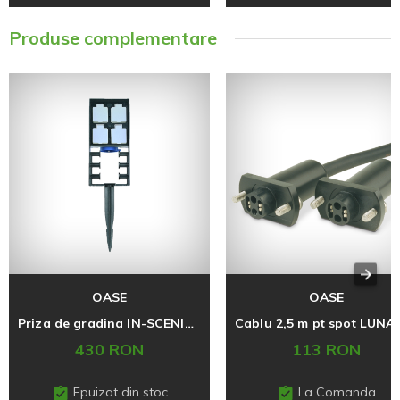
Produse complementare
OASE
OASE
Priza de gradina IN-SCENIO 230, Oase
430 RON
113 RON
Epuizat din stoc
La Comanda