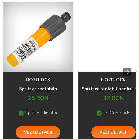
HOZELOCK
HOZELOCK
Spritzer reglabila
25 RON
37 RON
Epuizat din stoc
La Comanda
VEZI DETALII
VEZI DETALII