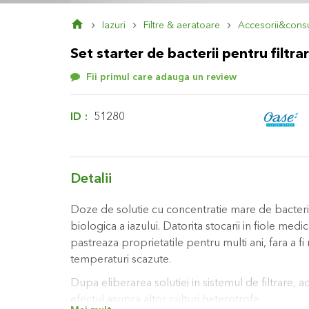
Skip
Iazuri
Filtre & aeratoare
Accesorii&cons
to
the
Set starter de bacterii pentru filtr
beginning
of
Fii primul care adauga un review
the
images
gallery
ID
51280
Detalii
Doze de solutie cu concentratie mare de bacterii
biologica a iazului. Datorita stocarii in fiole medica
pastreaza proprietatile pentru multi ani, fara a fi
temperaturi scazute.
Dupa eliberarea solutiei in sistemul de filtrare, a
efectul asupra altor culturi heterotrofe