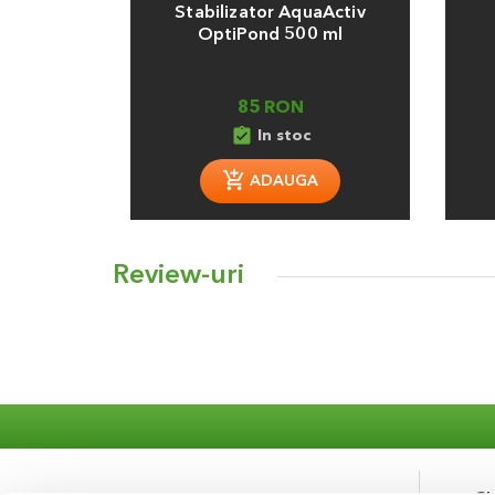
Stabilizator AquaActiv
OptiPond 500 ml
85 RON
assignment_turned_in
In stoc
ADAUGA
Review-uri