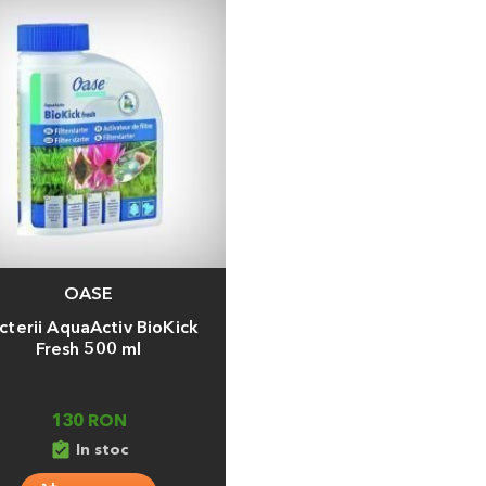
OASE
a
cterii AquaActiv BioKick
Fresh 500 ml
130 RON
assignment_turned_in
In stoc