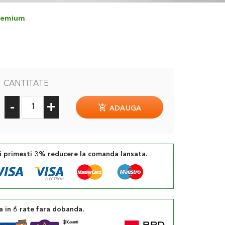
 Premium
CANTITATE
-
+
ADAUGA
si primesti 3% reducere la comanda lansata.
a in 6 rate fara dobanda.