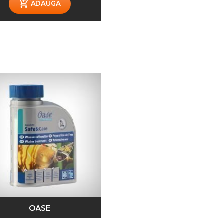
ADAUGA
OASE