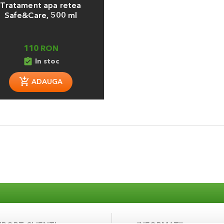
Tratament apa retea
Safe&Care, 500 ml
110 RON
assignment_turned_in
In stoc
ADAUGA