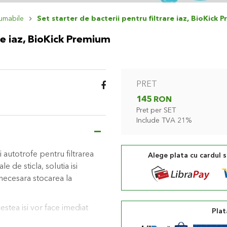
umabile
Set starter de bacterii pentru filtrare iaz, BioKick
are iaz, BioKick Premium
PRET
145 RON
Pret per SET
Include TVA 21%
 autotrofe pentru filtrarea
Alege plata cu cardul 
le de sticla, solutia isi
 necesara stocarea la
cestea isi vor face imediat
Plat