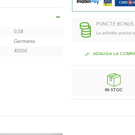
i este suficient pentru iazuri
ccelereaza perioada de
PUNCTE BONUS
 operarea in siguranta a
0,08
La achizitia acestui
Germania
40000
ADAUGA LA COMP
IN STOC