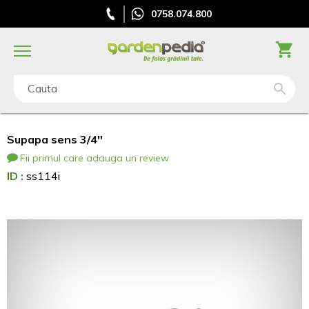
0758.074.800
Cauta
Supapa sens 3/4''
Fii primul care adauga un review
ID :
ss114i