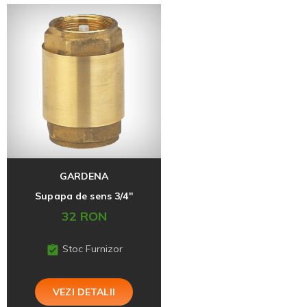
GARDENA
Supapa de sens 3/4''
32 RON
Stoc Furnizor
VEZI DETALII