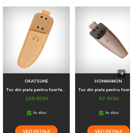
OKATSUNE
HONMAMON
Toc din piele pentru foarfecele Okatsune 103 si 104
105 RON
97 RON
In stoc
In stoc
VEZI DETALII
VEZI DETALII