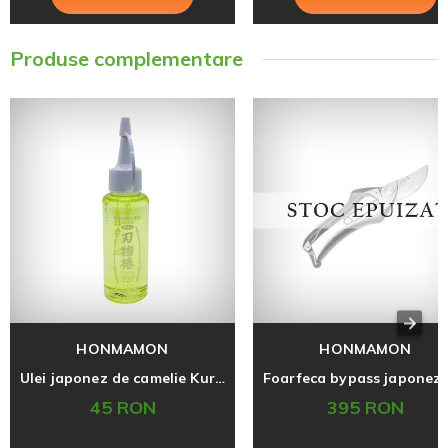
Produse complementare
HONMAMON
HONMAMON
Ulei japonez de camelie Kurobara 100 ml pentru intretinerea uneltelor
45 RON
395 RON