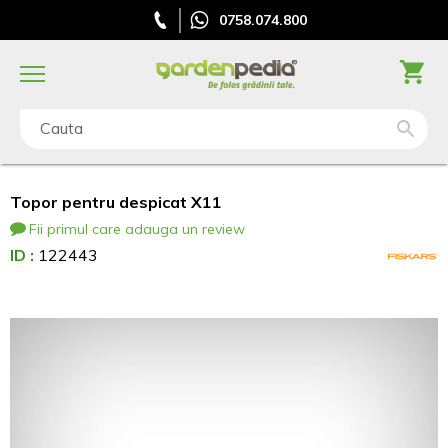
0758.074.800
Cauta
Topor pentru despicat X11
Fii primul care adauga un review
ID :
122443