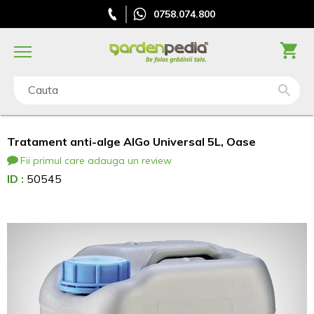
0758.074.800
Cauta
Tratament anti-alge AlGo Universal 5L, Oase
Fii primul care adauga un review
ID :
50545