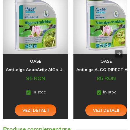
OASE
OASE
Anti-alge AquaActiv AlGo Universal 500 ml NOU
85 RON
85 RON
In stoc
In stoc
VEZI DETALII
VEZI DETALII
Produse complementare