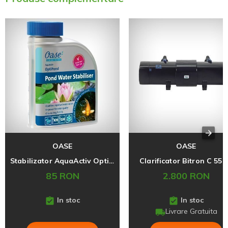
OASE
OASE
Stabilizator AquaActiv OptiPond 500 ml
Clarificator Bitron C 55
85 RON
2.800 RON
In stoc
In stoc
Livrare Gratuita