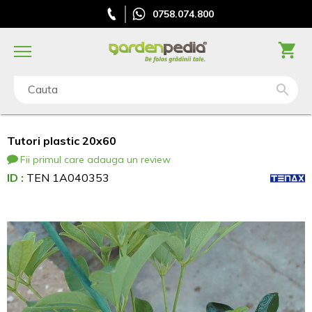
0758.074.800
Cauta
Tutori plastic 20x60
Fii primul care adauga un review
ID :
TEN 1A040353