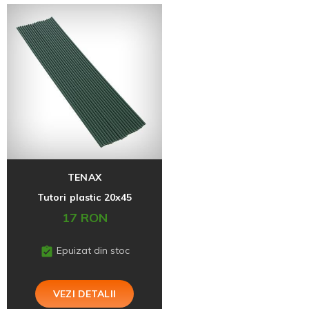
TENAX
Tutori plastic 20x45
17 RON
Epuizat din stoc
VEZI DETALII