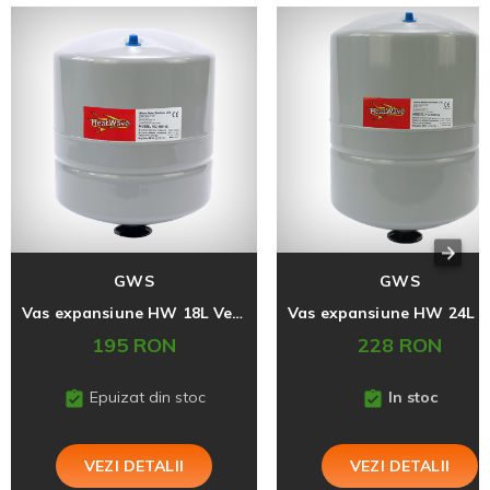
GWS
GWS
Vas expansiune HW 18L Vertical
195 RON
228 RON
Epuizat din stoc
In stoc
VEZI DETALII
VEZI DETALII