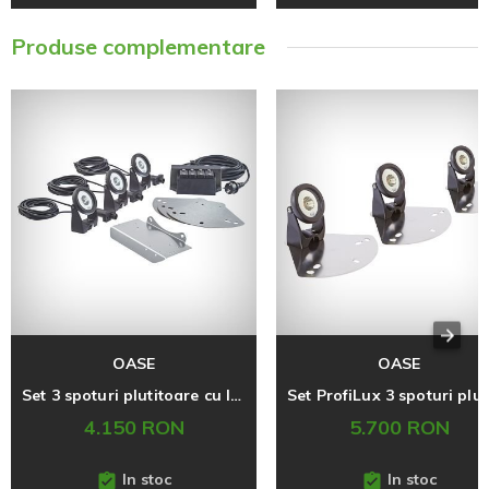
Produse complementare
OASE
OASE
Set 3 spoturi plutitoare cu lumina alba, Oase
4.150 RON
5.700 RON
In stoc
In stoc