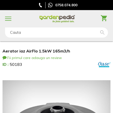
0758.074.800
Cauta
Aerator iaz AirFlo 1.5kW 165m3/h
Fii primul care adauga un review
ID :
50183