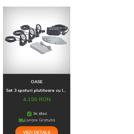
OASE
Set 3 spoturi plutitoare cu lumina alba, Oase
4.150 RON
In stoc
Livrare Gratuita
VEZI DETALII