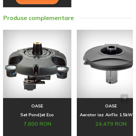
Produse complementare
OASE
OASE
Set PondJet Eco
7.800 RON
24.479 RON