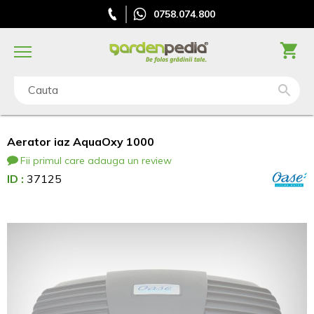
0758.074.800
Cauta
Aerator iaz AquaOxy 1000
Fii primul care adauga un review
ID :
37125