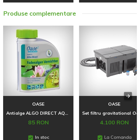
Produse complementare
OASE
OASE
Antialge ALGO DIRECT AQUACTIV
85 RON
4.100 RON
In stoc
La Comanda