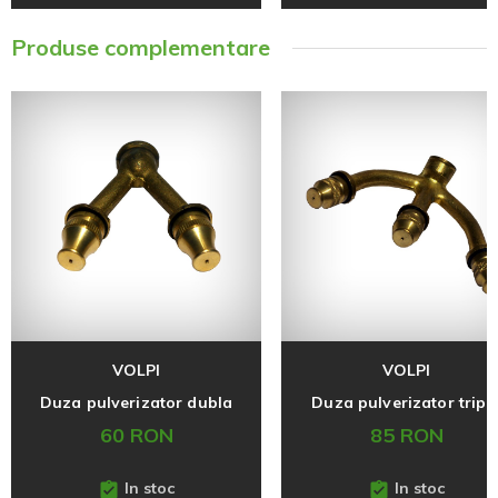
Produse complementare
VOLPI
VOLPI
Duza pulverizator dubla
Duza pulverizator tripl
60 RON
85 RON
In stoc
In stoc