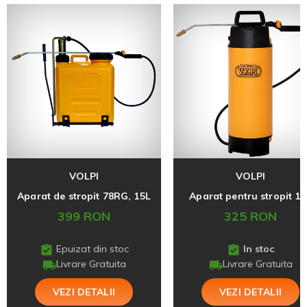
VOLPI
VOLPI
Aparat de stropit 78RG, 15L
Aparat pentru stropit 10
399 RON
325 RON
Epuizat din stoc
In stoc
Livrare Gratuita
Livrare Gratuita
VEZI DETALII
VEZI DETALII