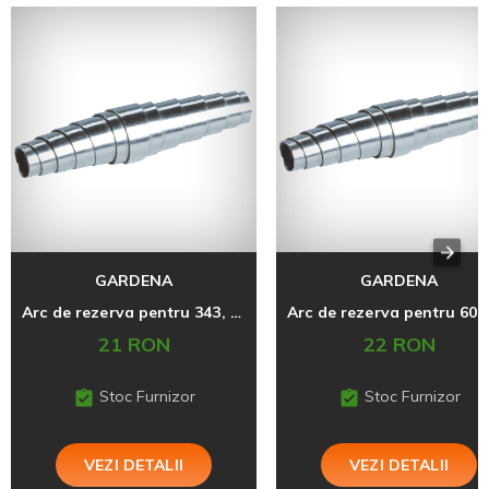
GARDENA
GARDENA
Arc de rezerva pentru 343, 609
21 RON
22 RON
Stoc Furnizor
Stoc Furnizor
VEZI DETALII
VEZI DETALII