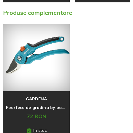
Produse complementare
GARDENA
Foarfeca de gradina by pass 20mm, B/S
72 RON
In stoc