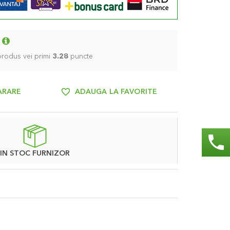
 produs vei primi
3.28
puncte
ARARE
ADAUGA LA FAVORITE
phone
IN STOC FURNIZOR