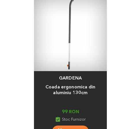
GARDENA
Adauga
Coada ergonomica din
aluminiu 130cm
99 RON
assignment_turned_in
Stoc Furnizor