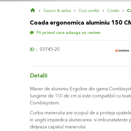
Skip
Gazon & iarba
Cozi unelte
Combi
C
to
the
Coada ergonomica aluminiu 150 C
beginning
of
Fii primul care adauga un review
the
images
gallery
ID
03745-20
Detalii
Maner de aluminiu Ergoline din gama Combisys
lungime de 150 de cm si este compatibil cu toat
Combisystem.
Curba manerului are scopul de a proteja spatele 
in unghi impiedica alunecarea si imbunatateste po
dirijeaza capatul manerului.