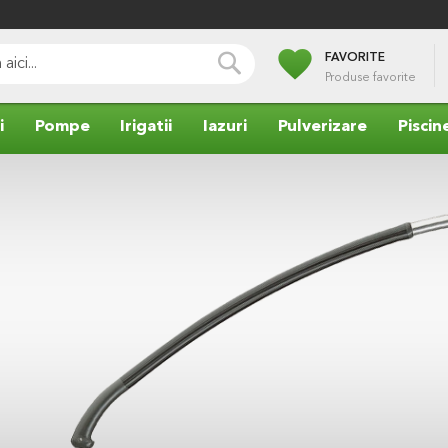
favorite
CAUTA
FAVORITE
Produse favorite
i
Pompe
Irigatii
Iazuri
Pulverizare
Piscin