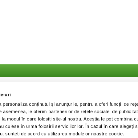
UPORT CLIENTI
INFORMATII
ie-uri
ntact
Despre noi
personaliza conținutul și anunțurile, pentru a oferi funcții de rețe
curitatea platilor
Termeni si Conditii
De asemenea, le oferim partenerilor de rețele sociale, de publicitat
Politica de Confidentialit
e la modul în care folosiți site-ul nostru. Aceștia le pot combina c
Puncte de fidelizare
au culese în urma folosirii serviciilor lor. În cazul în care alegeți 
FAQ
tru, sunteți de acord cu utilizarea modulelor noastre cookie.