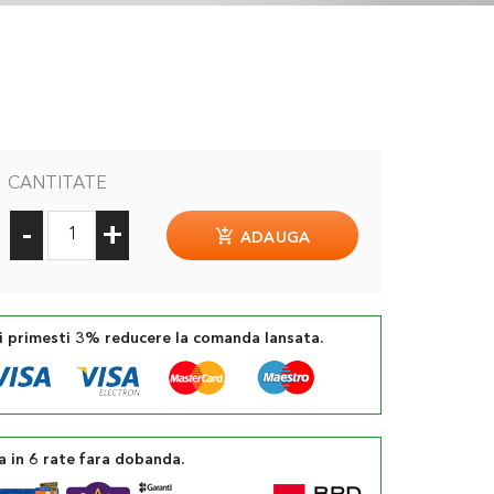
CANTITATE
-
+
ADAUGA
si primesti 3% reducere la comanda lansata.
a in 6 rate fara dobanda.