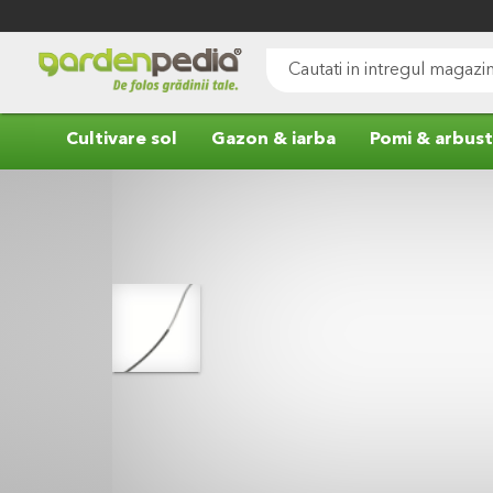
Mergeti
la
Continut
Cauta
Cultivare sol
Gazon & iarba
Pomi & arbust
Skip
to
the
end
of
the
images
gallery