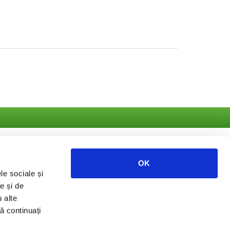
OK
le sociale și
e și de
ate
u alte
să continuați