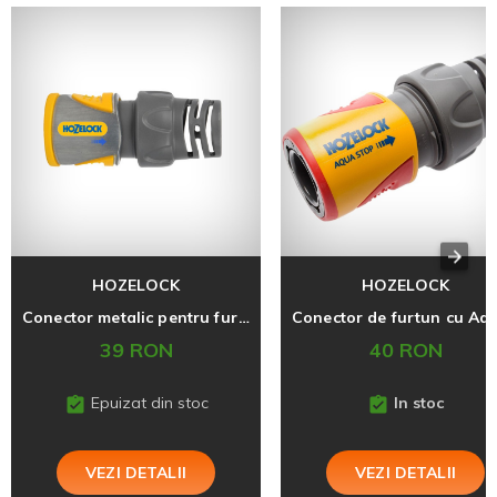
HOZELOCK
HOZELOCK
Conector metalic pentru furtun de 3/4
39 RON
40 RON
Epuizat din stoc
In stoc
VEZI DETALII
VEZI DETALII