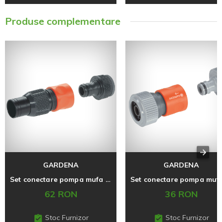
Produse complementare
GARDENA
GARDENA
Set conectare pompa mufa 3/4" + stut 1" PROFI
62 RON
36 RON
Stoc Furnizor
Stoc Furnizor