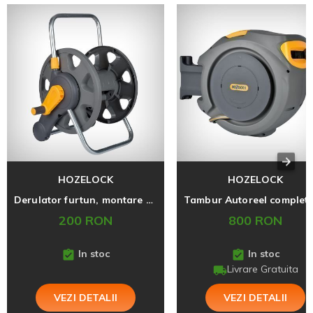
HOZELOCK
HOZELOCK
Derulator furtun, montare si pe perete, capacitate 60m
200 RON
800 RON
In stoc
In stoc
Livrare Gratuita
VEZI DETALII
VEZI DETALII