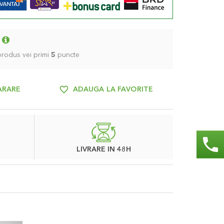
 produs vei primi
5
puncte
ARARE
ADAUGA LA FAVORITE
phone
LIVRARE IN 48H