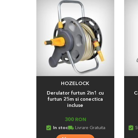
HOZELOCK
Adauga
Adaug
Derulator furtun 2in1 cu
C
furtun 25m si conectica
incluse
300 RON
assignment_turned_in
local_shipping
assignment_turned_in
In stoc
Livrare Gratuita
S