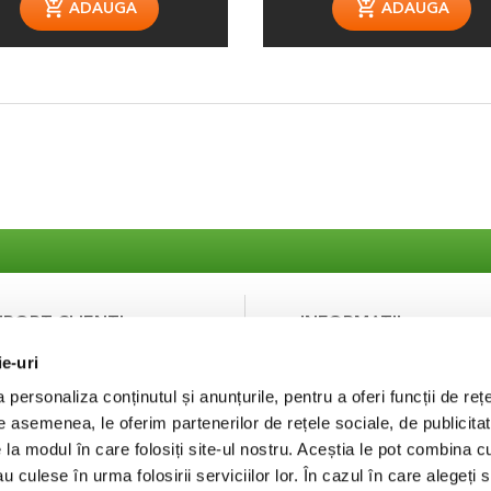
ADAUGA
ADAUGA
UPORT CLIENTI
INFORMATII
ie-uri
ntact
Despre noi
curitatea platilor
Termeni si Conditii
personaliza conținutul și anunțurile, pentru a oferi funcții de rețe
Politica de Confidentialit
De asemenea, le oferim partenerilor de rețele sociale, de publicitat
Puncte de fidelizare
e la modul în care folosiți site-ul nostru. Aceștia le pot combina c
FAQ
au culese în urma folosirii serviciilor lor. În cazul în care alegeți 