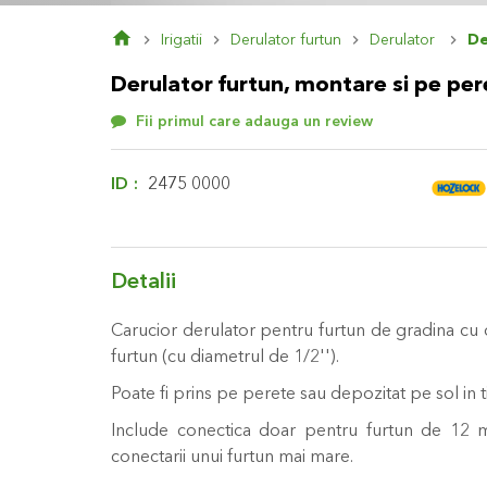
Skip
Irigatii
Derulator furtun
Derulator
De
to
the
Derulator furtun, montare si pe pe
beginning
of
Fii primul care adauga un review
the
images
gallery
ID
2475 0000
Detalii
Carucior derulator pentru furtun de gradina cu
furtun (cu diametrul de 1/2'').
Poate fi prins pe perete sau depozitat pe sol in ti
Include conectica doar pentru furtun de 12 mm
conectarii unui furtun mai mare.