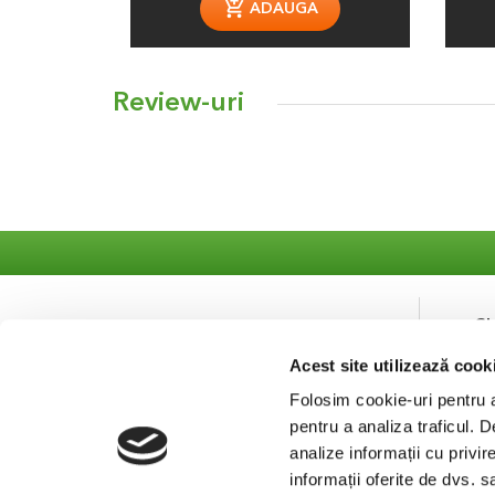
ADAUGA
Review-uri
S
Acest site utilizează cook
Co
Se
Folosim cookie-uri pentru a 
pentru a analiza traficul. 
analize informații cu privir
informații oferite de dvs. s