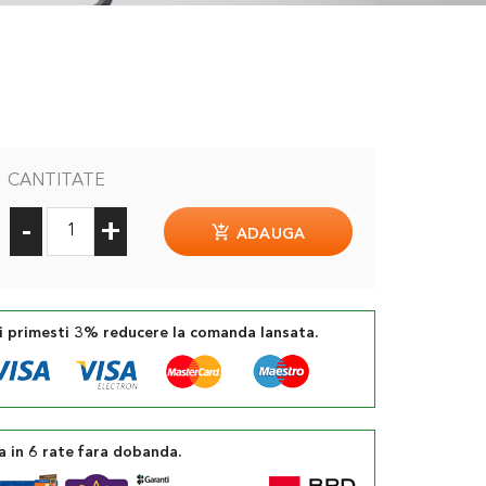
CANTITATE
-
+
ADAUGA
si primesti 3% reducere la comanda lansata.
a in 6 rate fara dobanda.