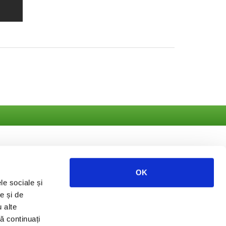
OK
le sociale și
ate
e și de
u alte
să continuați