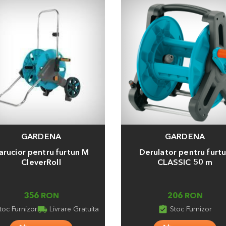
GARDENA
GARDENA
a
Adauga
arucior pentru furtun M
Derulator pentru furt
CleverRoll
CLASSIC 50 m
356 RON
206 RON
local_shipping
assignment_turned_in
toc Furnizor
Livrare Gratuita
Stoc Furnizor